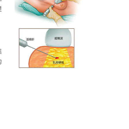
提
進
的