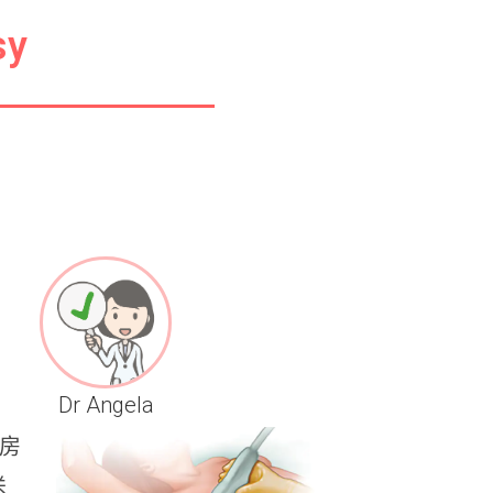
sy
Dr Angela
乳房
送